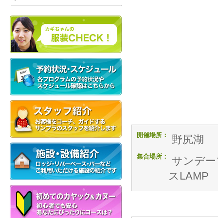
開催場所：
野尻湖
集合場所：
サンデー
スLAMP