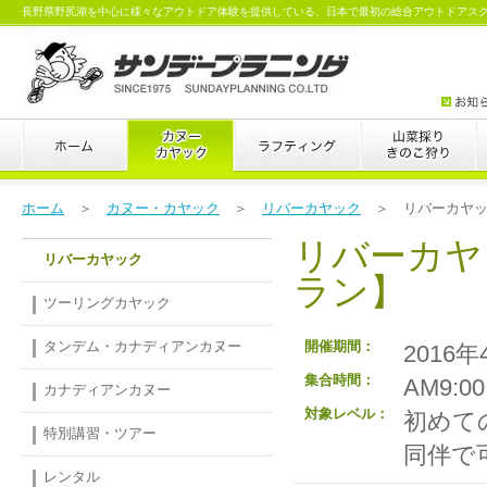
長野県野尻湖を中心に様々なアウトドア体験を提供している、日本で最初の総合アウトドアス
ホーム
＞
カヌー・カヤック
＞
リバーカヤック
＞ リバーカヤッ
リバーカヤ
リバーカヤック
ラン】
ツーリングカヤック
タンデム・カナディアンカヌー
開催期間：
2016
集合時間：
AM9:00
カナディアンカヌー
対象レベル：
初めて
特別講習・ツアー
同伴で
レンタル